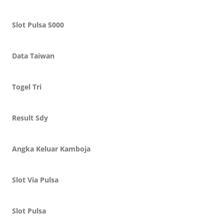
Slot Pulsa 5000
Data Taiwan
Togel Tri
Result Sdy
Angka Keluar Kamboja
Slot Via Pulsa
Slot Pulsa