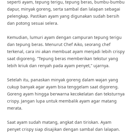
seperti ayam, tepung terigu, tepung beras, bumbu-bumbu
dapur, minyak goreng, serta sambal dan lalapan sebagai
pelengkap. Pastikan ayam yang digunakan sudah bersih
dan potong sesuai selera.
Kemudian, lumuri ayam dengan campuran tepung terigu
dan tepung beras. Menurut Chef Aiko, seorang chef
terkenal, cara ini akan membuat ayam menjadi lebih crispy
saat digoreng. “Tepung beras memberikan tekstur yang
lebih kriuk dan renyah pada ayam penyet,” ujarnya.
Setelah itu, panaskan minyak goreng dalam wajan yang
cukup banyak agar ayam bisa tenggelam saat digoreng.
Goreng ayam hingga berwarna kecokelatan dan teksturnya
crispy. Jangan lupa untuk membalik ayam agar matang
merata.
Saat ayam sudah matang, angkat dan tiriskan. Ayam
penyet crispy siap disajikan dengan sambal dan lalapan.