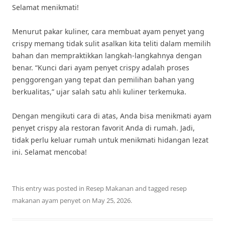
Selamat menikmati!
Menurut pakar kuliner, cara membuat ayam penyet yang
crispy memang tidak sulit asalkan kita teliti dalam memilih
bahan dan mempraktikkan langkah-langkahnya dengan
benar. “Kunci dari ayam penyet crispy adalah proses
penggorengan yang tepat dan pemilihan bahan yang
berkualitas,” ujar salah satu ahli kuliner terkemuka.
Dengan mengikuti cara di atas, Anda bisa menikmati ayam
penyet crispy ala restoran favorit Anda di rumah. Jadi,
tidak perlu keluar rumah untuk menikmati hidangan lezat
ini. Selamat mencoba!
This entry was posted in
Resep Makanan
and tagged
resep
makanan ayam penyet
on
May 25, 2026
.