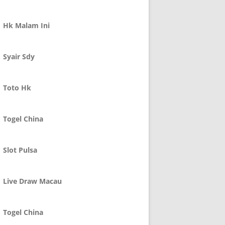
Hk Malam Ini
Syair Sdy
Toto Hk
Togel China
Slot Pulsa
Live Draw Macau
Togel China