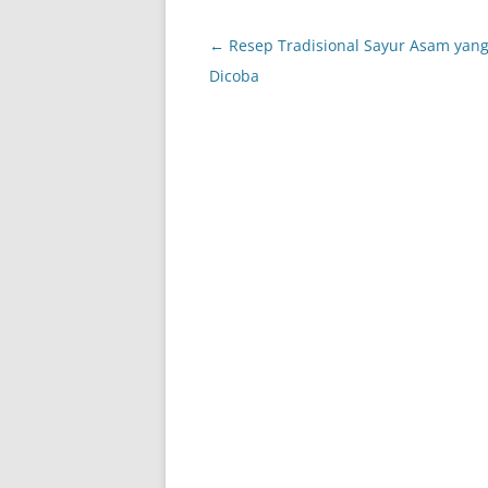
Post
←
Resep Tradisional Sayur Asam yan
navigation
Dicoba