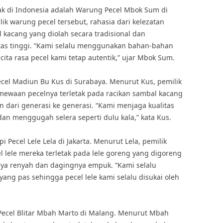
ak di Indonesia adalah Warung Pecel Mbok Sum di
k warung pecel tersebut, rahasia dari kelezatan
 kacang yang diolah secara tradisional dan
as tinggi. “Kami selalu menggunakan bahan-bahan
ita rasa pecel kami tetap autentik,” ujar Mbok Sum.
ecel Madiun Bu Kus di Surabaya. Menurut Kus, pemilik
imewaan pecelnya terletak pada racikan sambal kacang
 dari generasi ke generasi. “Kami menjaga kualitas
an menggugah selera seperti dulu kala,” kata Kus.
 Pecel Lele Lela di Jakarta. Menurut Lela, pemilik
l lele mereka terletak pada lele goreng yang digoreng
nya renyah dan dagingnya empuk. “Kami selalu
ng pas sehingga pecel lele kami selalu disukai oleh
 Pecel Blitar Mbah Marto di Malang. Menurut Mbah