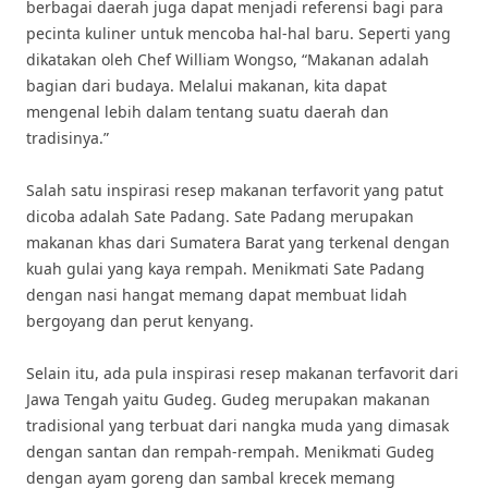
berbagai daerah juga dapat menjadi referensi bagi para
pecinta kuliner untuk mencoba hal-hal baru. Seperti yang
dikatakan oleh Chef William Wongso, “Makanan adalah
bagian dari budaya. Melalui makanan, kita dapat
mengenal lebih dalam tentang suatu daerah dan
tradisinya.”
Salah satu inspirasi resep makanan terfavorit yang patut
dicoba adalah Sate Padang. Sate Padang merupakan
makanan khas dari Sumatera Barat yang terkenal dengan
kuah gulai yang kaya rempah. Menikmati Sate Padang
dengan nasi hangat memang dapat membuat lidah
bergoyang dan perut kenyang.
Selain itu, ada pula inspirasi resep makanan terfavorit dari
Jawa Tengah yaitu Gudeg. Gudeg merupakan makanan
tradisional yang terbuat dari nangka muda yang dimasak
dengan santan dan rempah-rempah. Menikmati Gudeg
dengan ayam goreng dan sambal krecek memang