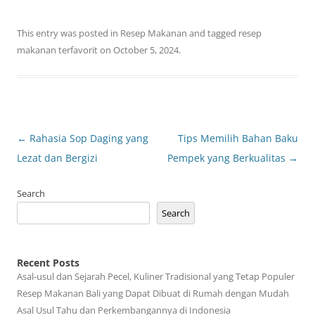
This entry was posted in
Resep Makanan
and tagged
resep
makanan terfavorit
on
October 5, 2024
.
Post
←
Rahasia Sop Daging yang
Tips Memilih Bahan Baku
navigation
Lezat dan Bergizi
Pempek yang Berkualitas
→
Search
Search
Recent Posts
Asal-usul dan Sejarah Pecel, Kuliner Tradisional yang Tetap Populer
Resep Makanan Bali yang Dapat Dibuat di Rumah dengan Mudah
Asal Usul Tahu dan Perkembangannya di Indonesia