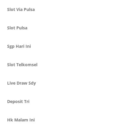
Slot Via Pulsa
Slot Pulsa
Sgp Hari Ini
Slot Telkomsel
Live Draw Sdy
Deposit Tri
Hk Malam Ini