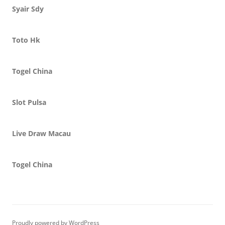
Syair Sdy
Toto Hk
Togel China
Slot Pulsa
Live Draw Macau
Togel China
Proudly powered by WordPress