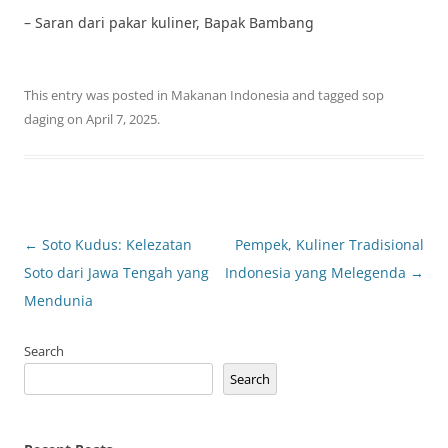
– Saran dari pakar kuliner, Bapak Bambang
This entry was posted in
Makanan Indonesia
and tagged
sop
daging
on
April 7, 2025
.
Post
←
Soto Kudus: Kelezatan
Pempek, Kuliner Tradisional
navigation
Soto dari Jawa Tengah yang
Indonesia yang Melegenda
→
Mendunia
Search
Search