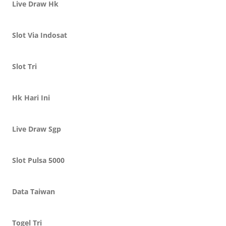
Live Draw Hk
Slot Via Indosat
Slot Tri
Hk Hari Ini
Live Draw Sgp
Slot Pulsa 5000
Data Taiwan
Togel Tri