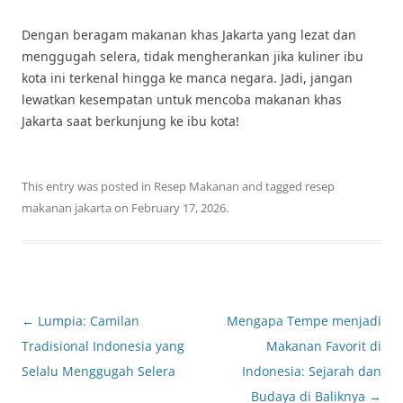
Dengan beragam makanan khas Jakarta yang lezat dan
menggugah selera, tidak mengherankan jika kuliner ibu
kota ini terkenal hingga ke manca negara. Jadi, jangan
lewatkan kesempatan untuk mencoba makanan khas
Jakarta saat berkunjung ke ibu kota!
This entry was posted in
Resep Makanan
and tagged
resep
makanan jakarta
on
February 17, 2026
.
Post
←
Lumpia: Camilan
Mengapa Tempe menjadi
navigation
Tradisional Indonesia yang
Makanan Favorit di
Selalu Menggugah Selera
Indonesia: Sejarah dan
Budaya di Baliknya
→