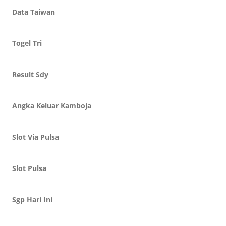
Data Taiwan
Togel Tri
Result Sdy
Angka Keluar Kamboja
Slot Via Pulsa
Slot Pulsa
Sgp Hari Ini