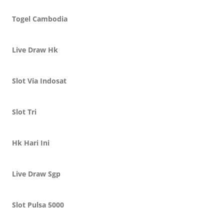
Togel Cambodia
Live Draw Hk
Slot Via Indosat
Slot Tri
Hk Hari Ini
Live Draw Sgp
Slot Pulsa 5000