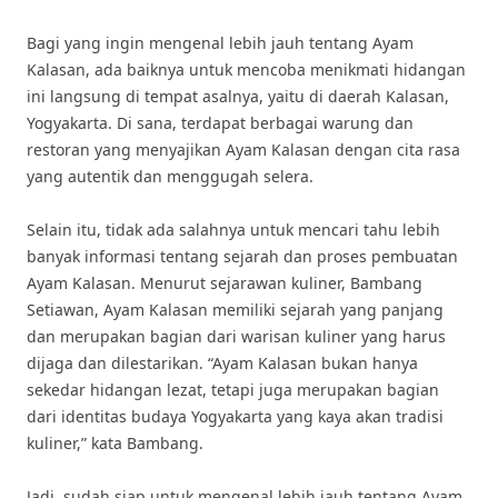
Bagi yang ingin mengenal lebih jauh tentang Ayam
Kalasan, ada baiknya untuk mencoba menikmati hidangan
ini langsung di tempat asalnya, yaitu di daerah Kalasan,
Yogyakarta. Di sana, terdapat berbagai warung dan
restoran yang menyajikan Ayam Kalasan dengan cita rasa
yang autentik dan menggugah selera.
Selain itu, tidak ada salahnya untuk mencari tahu lebih
banyak informasi tentang sejarah dan proses pembuatan
Ayam Kalasan. Menurut sejarawan kuliner, Bambang
Setiawan, Ayam Kalasan memiliki sejarah yang panjang
dan merupakan bagian dari warisan kuliner yang harus
dijaga dan dilestarikan. “Ayam Kalasan bukan hanya
sekedar hidangan lezat, tetapi juga merupakan bagian
dari identitas budaya Yogyakarta yang kaya akan tradisi
kuliner,” kata Bambang.
Jadi, sudah siap untuk mengenal lebih jauh tentang Ayam