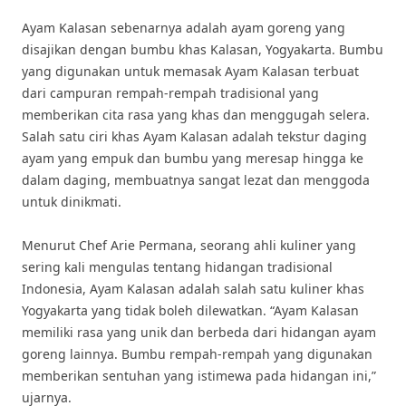
Ayam Kalasan sebenarnya adalah ayam goreng yang
disajikan dengan bumbu khas Kalasan, Yogyakarta. Bumbu
yang digunakan untuk memasak Ayam Kalasan terbuat
dari campuran rempah-rempah tradisional yang
memberikan cita rasa yang khas dan menggugah selera.
Salah satu ciri khas Ayam Kalasan adalah tekstur daging
ayam yang empuk dan bumbu yang meresap hingga ke
dalam daging, membuatnya sangat lezat dan menggoda
untuk dinikmati.
Menurut Chef Arie Permana, seorang ahli kuliner yang
sering kali mengulas tentang hidangan tradisional
Indonesia, Ayam Kalasan adalah salah satu kuliner khas
Yogyakarta yang tidak boleh dilewatkan. “Ayam Kalasan
memiliki rasa yang unik dan berbeda dari hidangan ayam
goreng lainnya. Bumbu rempah-rempah yang digunakan
memberikan sentuhan yang istimewa pada hidangan ini,”
ujarnya.