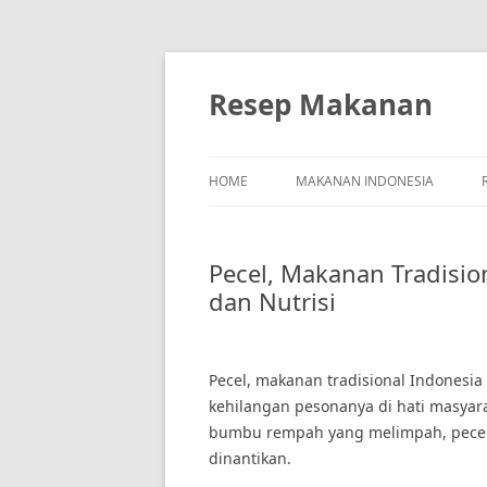
Skip
to
content
Resep Makanan
HOME
MAKANAN INDONESIA
Pecel, Makanan Tradisio
dan Nutrisi
Pecel, makanan tradisional Indonesia
kehilangan pesonanya di hati masyara
bumbu rempah yang melimpah, pecel m
dinantikan.