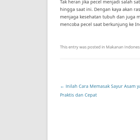
Tak heran jika pecel menjadi salah sa
hingga saat ini. Dengan kaya akan ras
menjaga kesehatan tubuh dan juga me
mencoba pecel saat berkunjung ke In
This entry was posted in
Makanan Indones
Post
←
Inilah Cara Memasak Sayur Asam y
navigation
Praktis dan Cepat