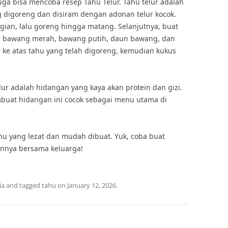
 juga bisa mencoba resep Tahu Telur. Tahu telur adalah
g digoreng dan disiram dengan adonan telur kocok.
gian, lalu goreng hingga matang. Selanjutnya, buat
n bawang merah, bawang putih, daun bawang, dan
 ke atas tahu yang telah digoreng, kemudian kukus
telur adalah hidangan yang kaya akan protein dan gizi.
buat hidangan ini cocok sebagai menu utama di
ahu yang lezat dan mudah dibuat. Yuk, coba buat
annya bersama keluarga!
ia
and tagged
tahu
on
January 12, 2026
.