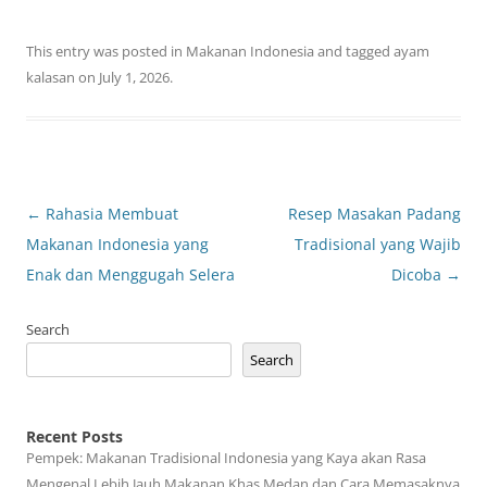
This entry was posted in
Makanan Indonesia
and tagged
ayam
kalasan
on
July 1, 2026
.
Post
←
Rahasia Membuat
Resep Masakan Padang
navigation
Makanan Indonesia yang
Tradisional yang Wajib
Enak dan Menggugah Selera
Dicoba
→
Search
Search
Recent Posts
Pempek: Makanan Tradisional Indonesia yang Kaya akan Rasa
Mengenal Lebih Jauh Makanan Khas Medan dan Cara Memasaknya