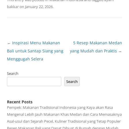
bakkar
on
January 22, 2026
.
Post
←
Inspirasi Menu Makanan
5 Resep Makanan Medan
navigation
Bali untuk Santap Siang yang
yang Mudah dan Praktis
→
Menggugah Selera
Search
Search
Recent Posts
Pempek: Makanan Tradisional Indonesia yang Kaya akan Rasa
Mengenal Lebih Jauh Makanan Khas Medan dan Cara Memasaknya
Asal-usul dan Sejarah Pecel, Kuliner Tradisional yang Tetap Populer
Resep Makanan Bali yang Dapat Dibuat di Rumah dengan Mudah