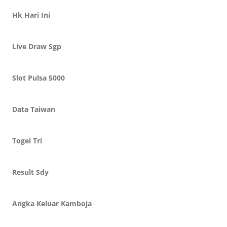
Hk Hari Ini
Live Draw Sgp
Slot Pulsa 5000
Data Taiwan
Togel Tri
Result Sdy
Angka Keluar Kamboja