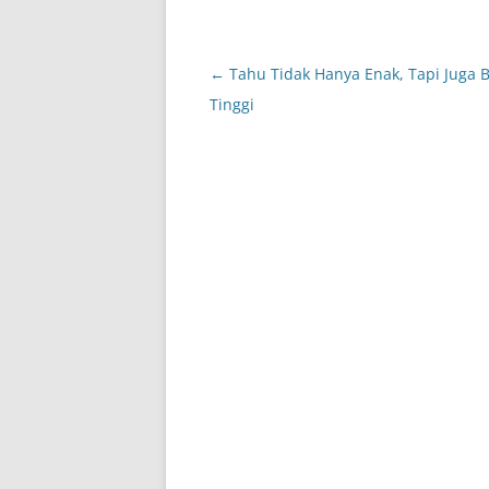
Post
←
Tahu Tidak Hanya Enak, Tapi Juga B
navigation
Tinggi