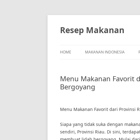
Skip
to
content
Resep Makanan
HOME
MAKANAN INDONESIA
Menu Makanan Favorit da
Bergoyang
Menu Makanan Favorit dari Provinsi R
Siapa yang tidak suka dengan makan
sendiri, Provinsi Riau. Di sini, terd
membuat lidah bergoyang. Mulai dari 