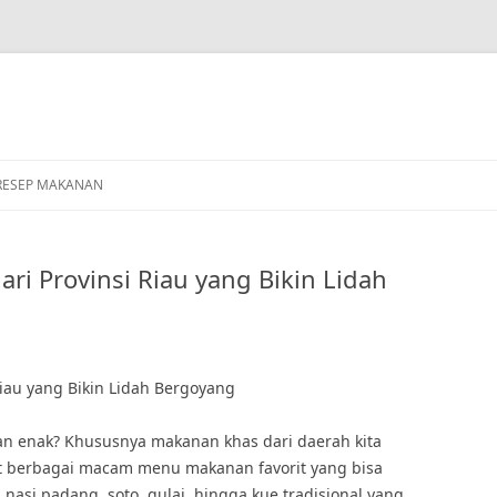
RESEP MAKANAN
ri Provinsi Riau yang Bikin Lidah
iau yang Bikin Lidah Bergoyang
an enak? Khususnya makanan khas dari daerah kita
apat berbagai macam menu makanan favorit yang bisa
nasi padang, soto, gulai, hingga kue tradisional yang