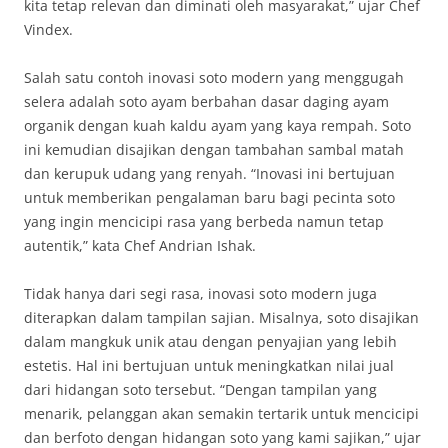
kita tetap relevan dan diminati oleh masyarakat,” ujar Chef
Vindex.
Salah satu contoh inovasi soto modern yang menggugah
selera adalah soto ayam berbahan dasar daging ayam
organik dengan kuah kaldu ayam yang kaya rempah. Soto
ini kemudian disajikan dengan tambahan sambal matah
dan kerupuk udang yang renyah. “Inovasi ini bertujuan
untuk memberikan pengalaman baru bagi pecinta soto
yang ingin mencicipi rasa yang berbeda namun tetap
autentik,” kata Chef Andrian Ishak.
Tidak hanya dari segi rasa, inovasi soto modern juga
diterapkan dalam tampilan sajian. Misalnya, soto disajikan
dalam mangkuk unik atau dengan penyajian yang lebih
estetis. Hal ini bertujuan untuk meningkatkan nilai jual
dari hidangan soto tersebut. “Dengan tampilan yang
menarik, pelanggan akan semakin tertarik untuk mencicipi
dan berfoto dengan hidangan soto yang kami sajikan,” ujar