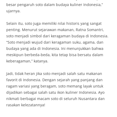
besar pengaruh soto dalam budaya kuliner Indonesia,”
ujarnya.
Selain itu, soto juga memiliki nilai historis yang sangat
penting. Menurut sejarawan makanan, Ratna Somantri,
soto menjadi simbol dari keragaman budaya di Indonesia.
“Soto menjadi wujud dari keragaman suku, agama, dan
budaya yang ada di Indonesia. Ini menunjukkan bahwa
meskipun berbeda-beda, kita tetap bisa bersatu dalam
keberagaman,” katanya.
Jadi, tidak heran jika soto menjadi salah satu makanan
favorit di Indonesia. Dengan sejarah yang panjang dan
ragam variasi yang beragam, soto memang layak untuk
dijadikan sebagai salah satu ikon kuliner Indonesia. Ayo
nikmati berbagai macam soto di seluruh Nusantara dan
rasakan kelezatannya!