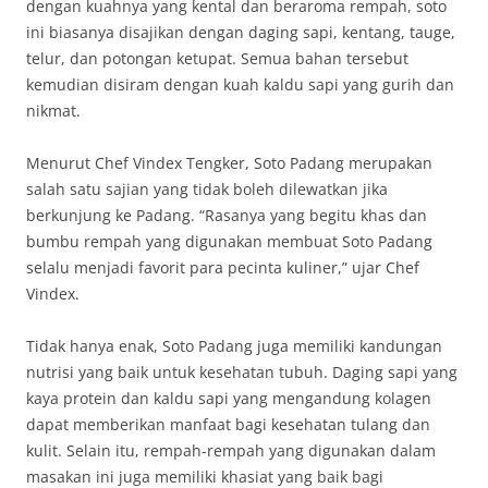
dengan kuahnya yang kental dan beraroma rempah, soto
ini biasanya disajikan dengan daging sapi, kentang, tauge,
telur, dan potongan ketupat. Semua bahan tersebut
kemudian disiram dengan kuah kaldu sapi yang gurih dan
nikmat.
Menurut Chef Vindex Tengker, Soto Padang merupakan
salah satu sajian yang tidak boleh dilewatkan jika
berkunjung ke Padang. “Rasanya yang begitu khas dan
bumbu rempah yang digunakan membuat Soto Padang
selalu menjadi favorit para pecinta kuliner,” ujar Chef
Vindex.
Tidak hanya enak, Soto Padang juga memiliki kandungan
nutrisi yang baik untuk kesehatan tubuh. Daging sapi yang
kaya protein dan kaldu sapi yang mengandung kolagen
dapat memberikan manfaat bagi kesehatan tulang dan
kulit. Selain itu, rempah-rempah yang digunakan dalam
masakan ini juga memiliki khasiat yang baik bagi