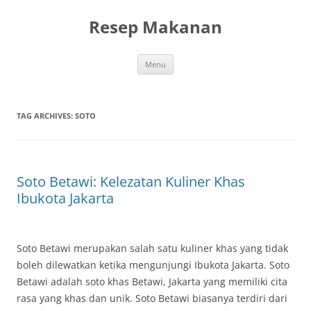
Skip
to
Resep Makanan
content
Menu
TAG ARCHIVES:
SOTO
Soto Betawi: Kelezatan Kuliner Khas
Ibukota Jakarta
Soto Betawi merupakan salah satu kuliner khas yang tidak
boleh dilewatkan ketika mengunjungi Ibukota Jakarta. Soto
Betawi adalah soto khas Betawi, Jakarta yang memiliki cita
rasa yang khas dan unik. Soto Betawi biasanya terdiri dari