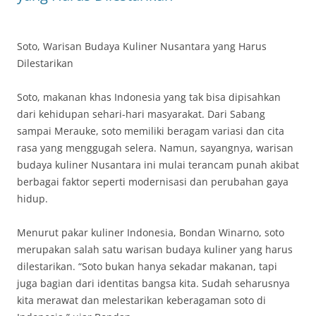
Soto, Warisan Budaya Kuliner Nusantara yang Harus
Dilestarikan
Soto, makanan khas Indonesia yang tak bisa dipisahkan
dari kehidupan sehari-hari masyarakat. Dari Sabang
sampai Merauke, soto memiliki beragam variasi dan cita
rasa yang menggugah selera. Namun, sayangnya, warisan
budaya kuliner Nusantara ini mulai terancam punah akibat
berbagai faktor seperti modernisasi dan perubahan gaya
hidup.
Menurut pakar kuliner Indonesia, Bondan Winarno, soto
merupakan salah satu warisan budaya kuliner yang harus
dilestarikan. “Soto bukan hanya sekadar makanan, tapi
juga bagian dari identitas bangsa kita. Sudah seharusnya
kita merawat dan melestarikan keberagaman soto di