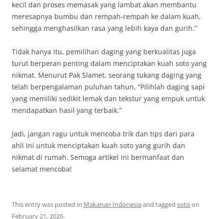
kecil dan proses memasak yang lambat akan membantu
meresapnya bumbu dan rempah-rempah ke dalam kuah,
sehingga menghasilkan rasa yang lebih kaya dan gurih.”
Tidak hanya itu, pemilihan daging yang berkualitas juga
turut berperan penting dalam menciptakan kuah soto yang
nikmat. Menurut Pak Slamet, seorang tukang daging yang
telah berpengalaman puluhan tahun, “Pilihlah daging sapi
yang memiliki sedikit lemak dan tekstur yang empuk untuk
mendapatkan hasil yang terbaik.”
Jadi, jangan ragu untuk mencoba trik dan tips dari para
ahli ini untuk menciptakan kuah soto yang gurih dan
nikmat di rumah. Semoga artikel ini bermanfaat dan
selamat mencoba!
This entry was posted in
Makanan Indonesia
and tagged
soto
on
February 21, 2026
.