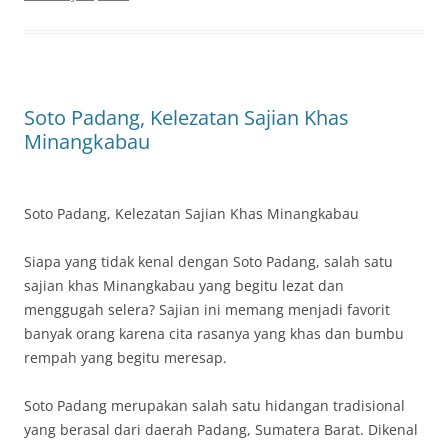
Soto Padang, Kelezatan Sajian Khas
Minangkabau
Soto Padang, Kelezatan Sajian Khas Minangkabau
Siapa yang tidak kenal dengan Soto Padang, salah satu
sajian khas Minangkabau yang begitu lezat dan
menggugah selera? Sajian ini memang menjadi favorit
banyak orang karena cita rasanya yang khas dan bumbu
rempah yang begitu meresap.
Soto Padang merupakan salah satu hidangan tradisional
yang berasal dari daerah Padang, Sumatera Barat. Dikenal