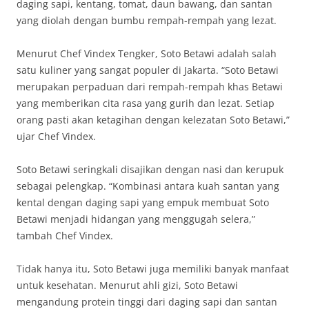
daging sapi, kentang, tomat, daun bawang, dan santan
yang diolah dengan bumbu rempah-rempah yang lezat.
Menurut Chef Vindex Tengker, Soto Betawi adalah salah
satu kuliner yang sangat populer di Jakarta. “Soto Betawi
merupakan perpaduan dari rempah-rempah khas Betawi
yang memberikan cita rasa yang gurih dan lezat. Setiap
orang pasti akan ketagihan dengan kelezatan Soto Betawi,”
ujar Chef Vindex.
Soto Betawi seringkali disajikan dengan nasi dan kerupuk
sebagai pelengkap. “Kombinasi antara kuah santan yang
kental dengan daging sapi yang empuk membuat Soto
Betawi menjadi hidangan yang menggugah selera,”
tambah Chef Vindex.
Tidak hanya itu, Soto Betawi juga memiliki banyak manfaat
untuk kesehatan. Menurut ahli gizi, Soto Betawi
mengandung protein tinggi dari daging sapi dan santan