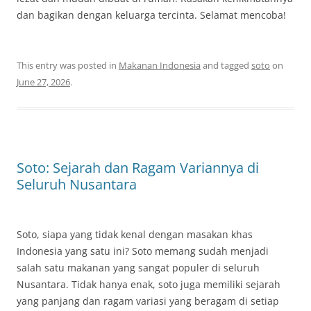
dan bagikan dengan keluarga tercinta. Selamat mencoba!
This entry was posted in
Makanan Indonesia
and tagged
soto
on
June 27, 2026
.
Soto: Sejarah dan Ragam Variannya di
Seluruh Nusantara
Soto, siapa yang tidak kenal dengan masakan khas
Indonesia yang satu ini? Soto memang sudah menjadi
salah satu makanan yang sangat populer di seluruh
Nusantara. Tidak hanya enak, soto juga memiliki sejarah
yang panjang dan ragam variasi yang beragam di setiap