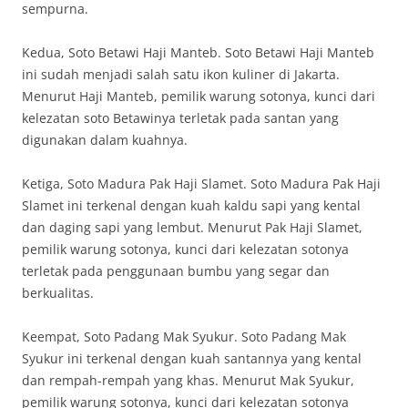
sempurna.
Kedua, Soto Betawi Haji Manteb. Soto Betawi Haji Manteb
ini sudah menjadi salah satu ikon kuliner di Jakarta.
Menurut Haji Manteb, pemilik warung sotonya, kunci dari
kelezatan soto Betawinya terletak pada santan yang
digunakan dalam kuahnya.
Ketiga, Soto Madura Pak Haji Slamet. Soto Madura Pak Haji
Slamet ini terkenal dengan kuah kaldu sapi yang kental
dan daging sapi yang lembut. Menurut Pak Haji Slamet,
pemilik warung sotonya, kunci dari kelezatan sotonya
terletak pada penggunaan bumbu yang segar dan
berkualitas.
Keempat, Soto Padang Mak Syukur. Soto Padang Mak
Syukur ini terkenal dengan kuah santannya yang kental
dan rempah-rempah yang khas. Menurut Mak Syukur,
pemilik warung sotonya, kunci dari kelezatan sotonya