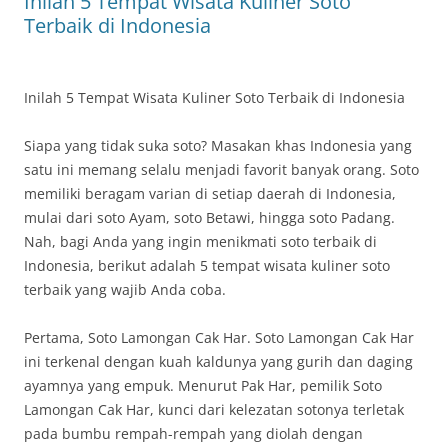
Inilah 5 Tempat Wisata Kuliner Soto
Terbaik di Indonesia
Inilah 5 Tempat Wisata Kuliner Soto Terbaik di Indonesia
Siapa yang tidak suka soto? Masakan khas Indonesia yang
satu ini memang selalu menjadi favorit banyak orang. Soto
memiliki beragam varian di setiap daerah di Indonesia,
mulai dari soto Ayam, soto Betawi, hingga soto Padang.
Nah, bagi Anda yang ingin menikmati soto terbaik di
Indonesia, berikut adalah 5 tempat wisata kuliner soto
terbaik yang wajib Anda coba.
Pertama, Soto Lamongan Cak Har. Soto Lamongan Cak Har
ini terkenal dengan kuah kaldunya yang gurih dan daging
ayamnya yang empuk. Menurut Pak Har, pemilik Soto
Lamongan Cak Har, kunci dari kelezatan sotonya terletak
pada bumbu rempah-rempah yang diolah dengan