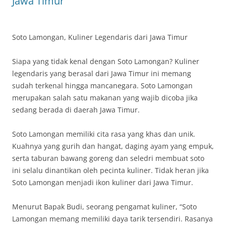
Jawa Timur
Soto Lamongan, Kuliner Legendaris dari Jawa Timur
Siapa yang tidak kenal dengan Soto Lamongan? Kuliner
legendaris yang berasal dari Jawa Timur ini memang
sudah terkenal hingga mancanegara. Soto Lamongan
merupakan salah satu makanan yang wajib dicoba jika
sedang berada di daerah Jawa Timur.
Soto Lamongan memiliki cita rasa yang khas dan unik.
Kuahnya yang gurih dan hangat, daging ayam yang empuk,
serta taburan bawang goreng dan seledri membuat soto
ini selalu dinantikan oleh pecinta kuliner. Tidak heran jika
Soto Lamongan menjadi ikon kuliner dari Jawa Timur.
Menurut Bapak Budi, seorang pengamat kuliner, “Soto
Lamongan memang memiliki daya tarik tersendiri. Rasanya